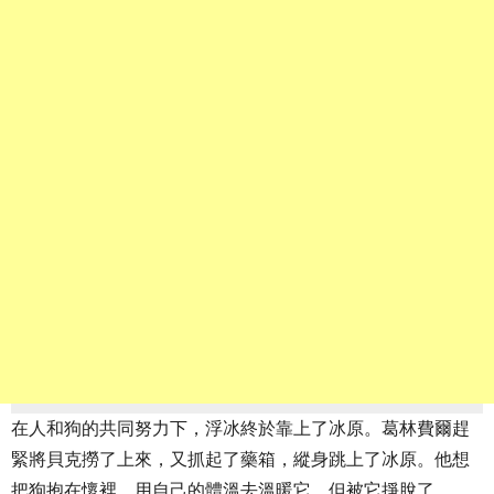
在人和狗的共同努力下，浮冰終於靠上了冰原。葛林費爾趕
緊將貝克撈了上來，又抓起了藥箱，縱身跳上了冰原。他想
把狗抱在懷裡，用自己的體溫去溫暖它，但被它掙脫了。