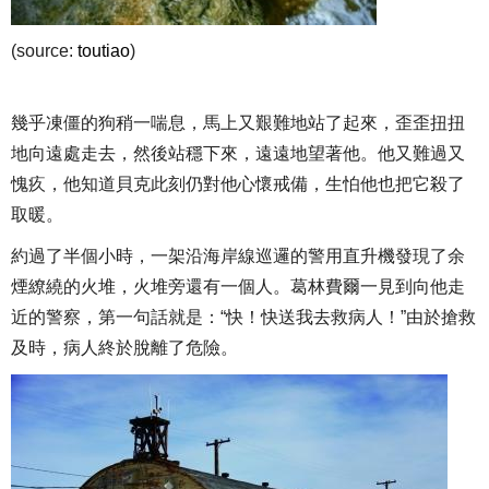
(source:
toutiao
)
幾乎凍僵的狗稍一喘息，馬上又艱難地站了起來，歪歪扭扭
地向遠處走去，然後站穩下來，遠遠地望著他。他又難過又
愧疚，他知道貝克此刻仍對他心懷戒備，生怕他也把它殺了
取暖。
約過了半個小時，一架沿海岸線巡邏的警用直升機發現了余
煙繚繞的火堆，火堆旁還有一個人。葛林費爾一見到向他走
近的警察，第一句話就是：“快！快送我去救病人！”由於搶救
及時，病人終於脫離了危險。