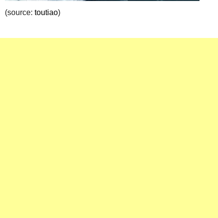
(source:
toutiao
)