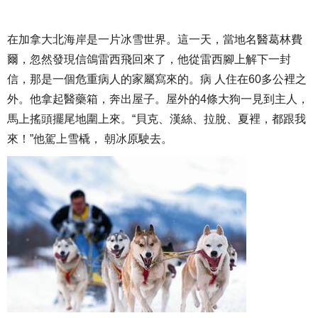
在加拿大北海岸是一片冰雪世界。這一天，當地名醫葛林費
爾，忽然發現信鴿雷西飛回來了，他從雷西腳上解下一封
信，那是一個危重病人的家屬寫來的。病 人住在60多公裡之
外。他拿起醫藥箱，奔出屋子。屋外的4條大狗一見到主人，
馬上搖頭擺尾地圍上來。“貝克、漢絲、拉脫、夏裡，都跟我
來！”他駕上雪橇， 朝冰原駛去。