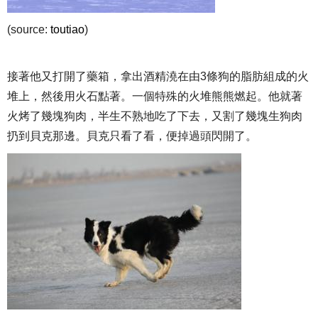
(source:
toutiao
)
接著他又打開了藥箱，拿出酒精澆在由3條狗的脂肪組成的火
堆上，然後用火石點著。一個特殊的火堆熊熊燃起。他就著
火烤了幾塊狗肉，半生不熟地吃了下去，又割了幾塊生狗肉
扔到貝克那邊。貝克只看了看，便掉過頭閃開了。