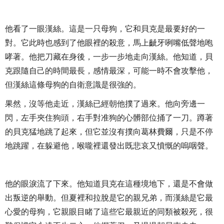
他看了一眼漢絲。這是一只母狗，它和貝克是最要好的一
對。它此時也感到了他眼裡的殺意，馬上齜牙咧嘴低聲地咆
哮著。他把刀藏在身後，一步一步地走向漢絲。他知道，貝
克跟隨自己的時間最長，感情最深，可能一時不會攻擊他，
但漢絲這條母狗的自衛意識是很強的。
果然，沒等他走近，漢絲已經朝他撲了過來。他向旁邊一
閃，左手夾住狗頭，右手對准狗的心髒部位捅了一刀。蹲著
的貝克猛地跳了起來，但它並沒有撲向葛林費爾，只是不停
地跳躍，在躲避他，喉嚨裡還發出既悲哀又憤慨的嗚咽聲。
他的眼淚流了下來。他知道貝克在這種境地下，還是不會做
出叛逆的舉動。但夏裡和拉脫是它的親兄弟，而漢絲是它最
心愛的母狗，它親眼目睹了這些它最親近的同類被殺死，很