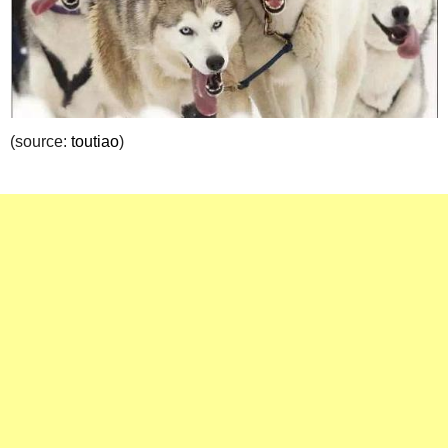
(source:
toutiao
)