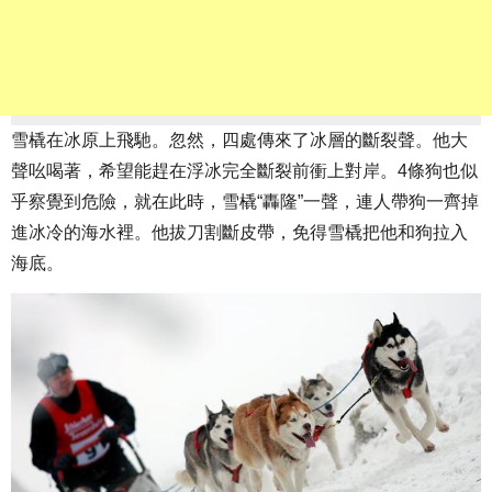
雪橇在冰原上飛馳。忽然，四處傳來了冰層的斷裂聲。他大
聲吆喝著，希望能趕在浮冰完全斷裂前衝上對岸。4條狗也似
乎察覺到危險，就在此時，雪橇“轟隆”一聲，連人帶狗一齊掉
進冰冷的海水裡。他拔刀割斷皮帶，免得雪橇把他和狗拉入
海底。