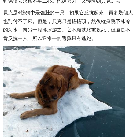
難保證它永遠不生二心。他握著刀，又慢慢朝貝克走去。
貝克是4條狗中最強壯的一只，如果它反抗起來，再多幾個人
也對付不了它。但是，貝克只是搖搖頭，然後縱身跳下冰冷
的海水，向另一塊浮冰游去。它不願就此被殺死，但還是不
肯反抗主人，所以它惟一的選擇只有逃跑。