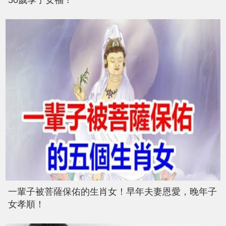
50歲享子女福！
一輩子被菩薩保佑的生肖女！早年夫妻恩愛，晚年子
女孝順！