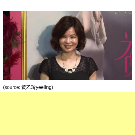
(source:
黃乙玲yeeling
)