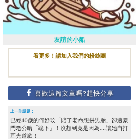
友誼的小船
看更多！請加入我們的粉絲團
已經40歲的何妤玟「賠了老命想拼男胎」卻遭豪
門老公嗆「跪下」！沒想到竟是因為....讓她自打
耳光道歉！