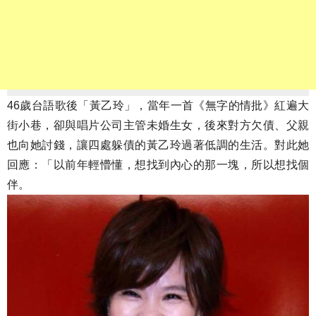
46歲台語歌後「黃乙玲」，當年一首《無字的情批》紅遍大
街小巷，卻與唱片公司主管未婚生女，後來對方欠債、父親
也向她討錢，讓四處躲債的黃乙玲過著低調的生活。對此她
回應：「以前年輕懵懂，想找到內心的那一塊，所以想找個
伴。