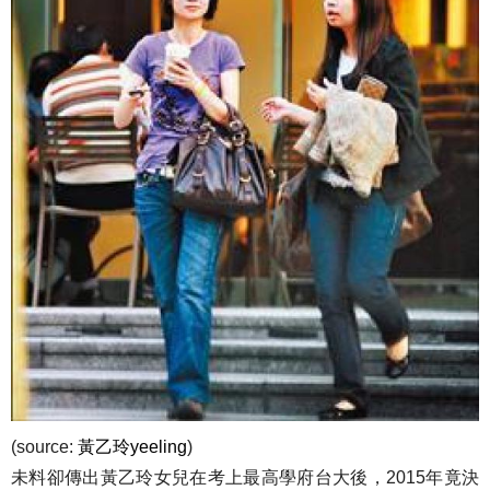
(source:
黃乙玲yeeling
)
未料卻傳出黃乙玲女兒在考上最高學府台大後，2015年竟決