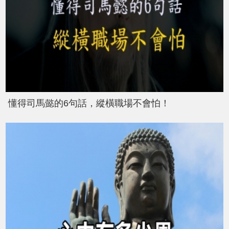
懂得司馬懿的6句話，縱橫職場不會怕！