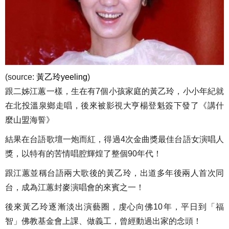
(source:
黃乙玲yeeling
)
跟二姊江蕙一樣，生在有7個小孩家庭的黃乙玲，小小年紀就
在北投溫泉鄉走唱，後來被影視大亨楊登魁簽下發了《講什
麼山盟海誓》
結果在台語歌壇一炮而紅，得過4次金曲獎最佳台語女演唱人
獎，以特有的苦情唱腔輝煌了整個90年代！
跟江蕙並稱台語兩大歌後的黃乙玲，出道多年後兩人首次同
台，成為江蕙封麥演唱會的來賓之一！
後來黃乙玲逐漸淡出演藝圈，虔心向佛10年，平日到「福
智」佛教基金會上課、做義工，曾經動過出家的念頭！