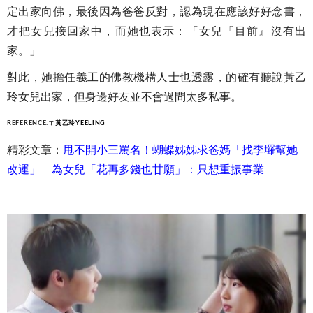
定出家向佛，最後因為爸爸反對，認為現在應該好好念書，
才把女兒接回家中，而她也表示：「女兒『目前』沒有出
家。」
對此，她擔任義工的佛教機構人士也透露，的確有聽說黃乙
玲女兒出家，但身邊好友並不會過問太多私事。
REFERENCE:
ㄒ黃乙玲YEELING
精彩文章：
甩不開小三罵名！蝴蝶姊姊求爸媽「找李㼈幫她
改運」 為女兒「花再多錢也甘願」：只想重振事業