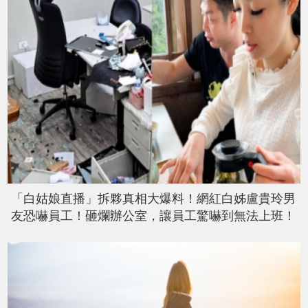
「白姑娘直播」拆夥真相大爆料！網紅白姊盧貴玲男
友恐嚇員工！砸爛辦公室，讓員工驚嚇到無法上班！