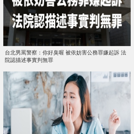
台北男罵警察：你好臭喔 被依妨害公務罪嫌起訴 法
院認描述事實判無罪