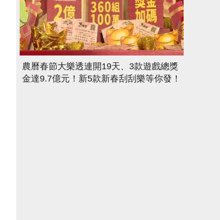
農曆春節大樂透連開19天、3款遊戲總獎
金達9.7億元！新5款新春刮刮樂等你發！