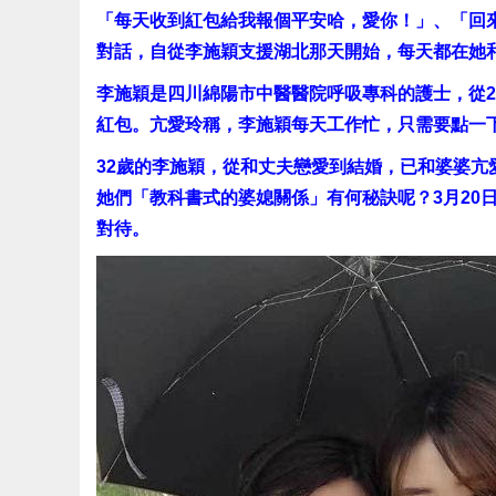
「每天收到紅包給我報個平安哈，愛你！」、「回
對話，自從李施穎支援湖北那天開始，每天都在她
李施穎是四川綿陽市中醫醫院呼吸專科的護士，從2
紅包。亢愛玲稱，李施穎每天工作忙，只需要點一
32歲的李施穎，從和丈夫戀愛到結婚，已和婆婆亢
她們「教科書式的婆媳關係」有何秘訣呢？3月20
對待。