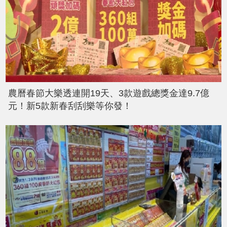
農曆春節大樂透連開19天、3款遊戲總獎金達9.7億
元！新5款新春刮刮樂等你發！