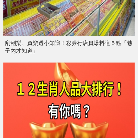
刮刮樂、買樂透小知識！彩券行店員爆料這５點「巷
子內才知道」