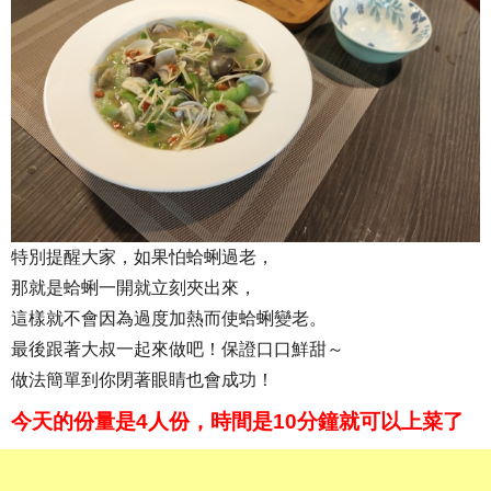
特別提醒大家，如果怕蛤蜊過老，
那就是蛤蜊一開就立刻夾出來，
這樣就不會因為過度加熱而使蛤蜊變老。
最後跟著大叔一起來做吧！保證口口鮮甜～
做法簡單到你閉著眼睛也會成功！
今天的份量是4人份，時間是10分鐘就可以上菜了