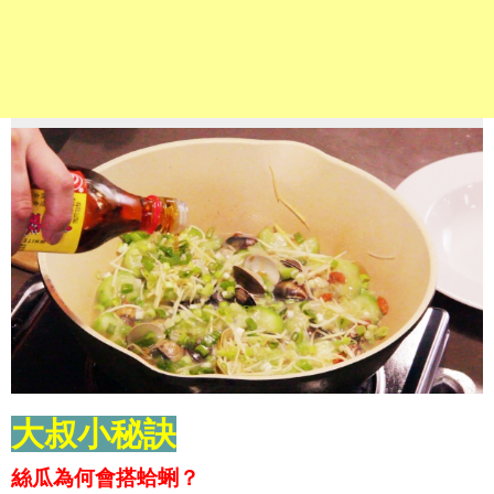
大叔小秘訣
絲瓜為何會搭蛤蜊？