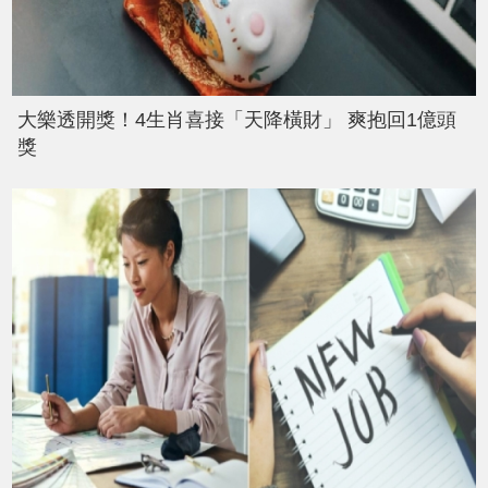
大樂透開獎！4生肖喜接「天降橫財」 爽抱回1億頭
獎