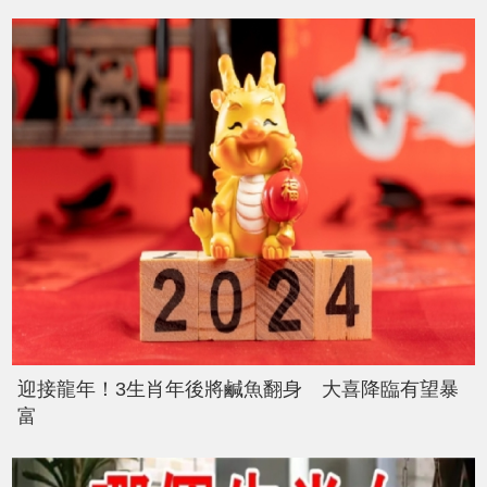
迎接龍年！3生肖年後將鹹魚翻身 大喜降臨有望暴
富