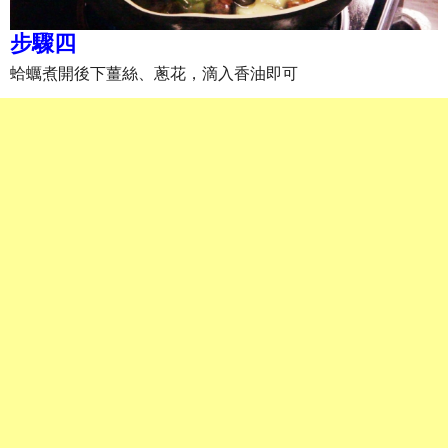
步驟四
蛤蠣煮開後下薑絲、蔥花，滴入香油即可