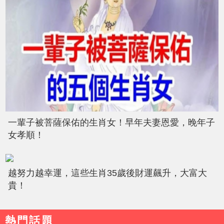
一輩子被菩薩保佑的生肖女！早年夫妻恩愛，晚年子
女孝順！
越努力越幸運，這些生肖35歲後財運飆升，大富大
貴！
熱門話題