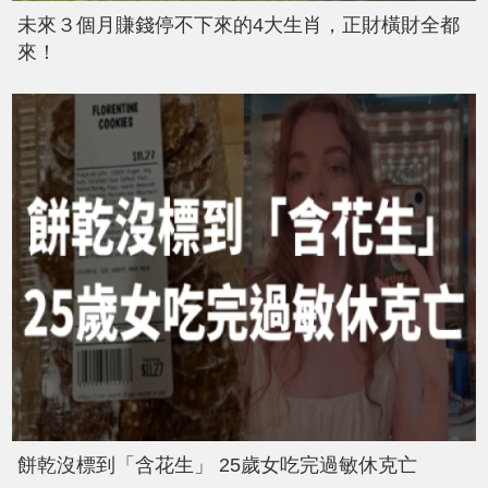
未來３個月賺錢停不下來的4大生肖，正財橫財全都
來！
餅乾沒標到「含花生」 25歲女吃完過敏休克亡