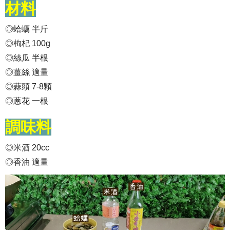
材料
◎蛤蠣 半斤
◎枸杞 100g
◎絲瓜 半根
◎薑絲 適量
◎蒜頭 7-8顆
◎蔥花 一根
調味料
◎米酒 20cc
◎香油 適量