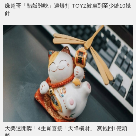
嫌超哥「醋飯難吃」遭爆打 TOYZ被扁到至少縫10幾
針
大樂透開獎！4生肖喜接「天降橫財」 爽抱回1億頭