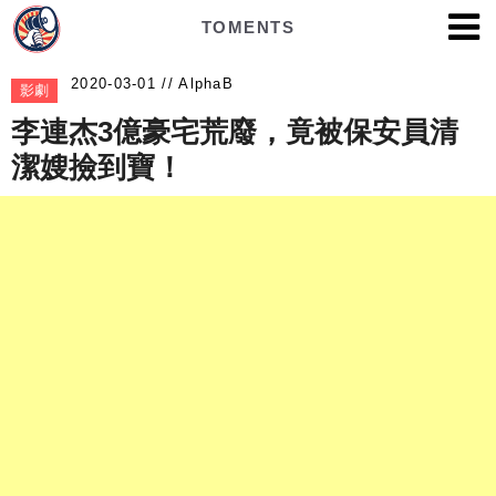
TOMENTS
AlphaB
影劇
李連杰3億豪宅荒廢，竟被保安員清
潔嫂撿到寶！