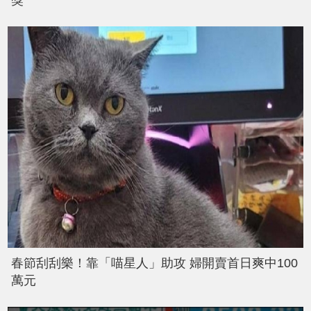
獎
春節刮刮樂！靠「喵星人」助攻 婦開賣首日爽中100
萬元