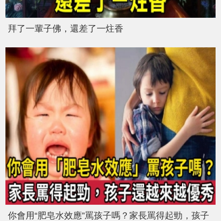
拜了一輩子佛，還差了一炷香
你會用“肥皂水效應”罵孩子嗎？家長罵得起勁，孩子