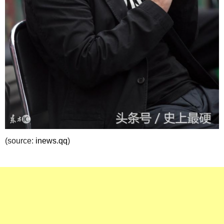
(source:
inews.qq
)