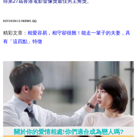
得第27屆香港電影金像獎最佳男主角獎。
REFERENCE:
INEWS.QQ
精彩文章：
相愛容易，相守卻很難！能走一輩子的夫妻，具
有「這四點」特徵
關於你的愛情相處!你們適合成為戀人嗎?