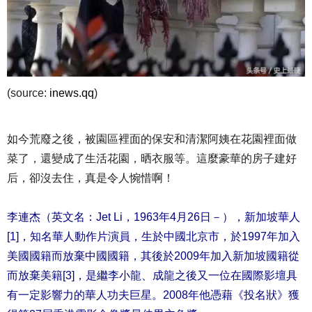
(source:
inews.qq
)
如今荒廢之後，被園區裡面的保安和清潔阿姨在花園裡面做
菜了，還變成了生活花園，晒衣服等。這麼豪華的房子建好
后，卻沒去住，真是令人惋惜啊！
李連杰（英文名：Jet Li，1963年4月26日－），新加坡華人
[1]，知名華人動作片演員，生於中國北京市，於1997年加入
美國國籍而放棄中國國籍，其後於2009年加入新加坡國籍從
而放棄美籍[3]，是繼李小龍、成龍之後又一位在國際影壇具
有一定影響力的華人功夫巨星。2008年他憑藉《投名狀》獲