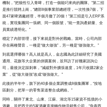
機制，“把狼性引入青啤，打造一個能叼來肉的團隊。”第二招
是推行競聘上崗，“總部8個事業部總經理，一次性換7個，下
面47家啤酒廠經理，半個月撤了20個！”第三招是引入ERP系
統，實現集團同一張網、同一個賬號，“統一查詢產銷量、全
員業績透明化。”
穩定了內部管理，接下來就是對外的戰略。當時，公司內部
存在兩種聲音，一種是“做大做強”，另一種是“做強做大。”
到底選擇哪個？高人就是高人，金志國為此詳細研究了美國
通用、花旗等大企業的併購案例，並拜訪了好幾家諮詢公
司，最後決定踩剎車，“減緩對外擴張速度，1年只收購2家企
業” ，從“做大做強”改成“做強做大。”
此後的半年中，旗下的40多個企業調整成8個集團軍，“按地
區劃分，把單一的零售渠道整合成網絡。”
同時，關停了東北、山東、江蘇、湖北等15家資不抵債的小
酒廠，並把西北的5家酒廠直接轉作物流銷售公司，“負責西