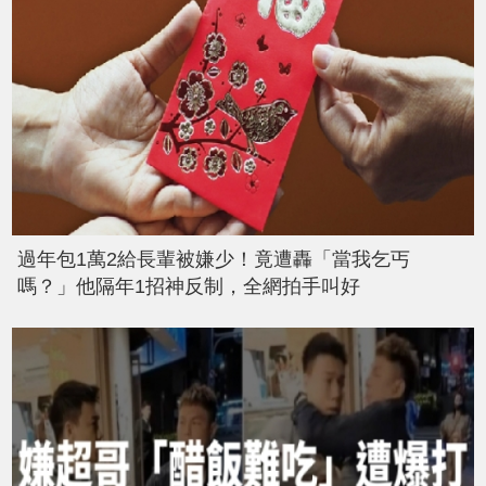
過年包1萬2給長輩被嫌少！竟遭轟「當我乞丐
嗎？」他隔年1招神反制，全網拍手叫好