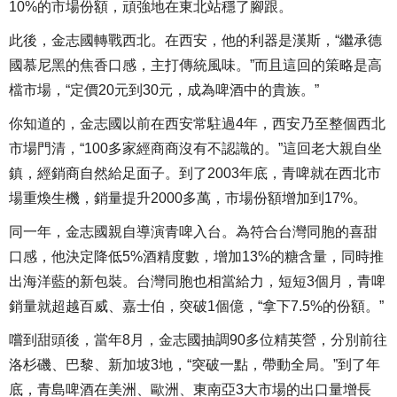
10%的市場份額，頑強地在東北站穩了腳跟。
此後，金志國轉戰西北。在西安，他的利器是漢斯，“繼承德
國慕尼黑的焦香口感，主打傳統風味。”而且這回的策略是高
檔市場，“定價20元到30元，成為啤酒中的貴族。”
你知道的，金志國以前在西安常駐過4年，西安乃至整個西北
市場門清，“100多家經商商沒有不認識的。”這回老大親自坐
鎮，經銷商自然給足面子。到了2003年底，青啤就在西北市
場重煥生機，銷量提升2000多萬，市場份額增加到17%。
同一年，金志國親自導演青啤入台。為符合台灣同胞的喜甜
口感，他決定降低5%酒精度數，增加13%的糖含量，同時推
出海洋藍的新包裝。台灣同胞也相當給力，短短3個月，青啤
銷量就超越百威、嘉士伯，突破1個億，“拿下7.5%的份額。”
嚐到甜頭後，當年8月，金志國抽調90多位精英營，分別前往
洛杉磯、巴黎、新加坡3地，“突破一點，帶動全局。”到了年
底，青島啤酒在美洲、歐洲、東南亞3大市場的出口量增長