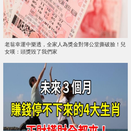
老翁幸運中樂透，全家人為獎金對簿公堂撕破臉！兒
女嘆：頭獎毀了我們家