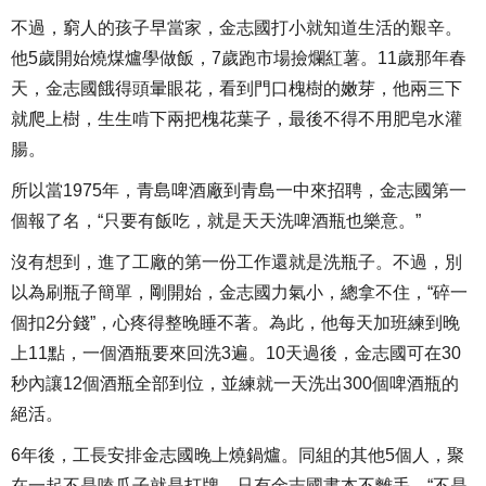
不過，窮人的孩子早當家，金志國打小就知道生活的艱辛。
他5歲開始燒煤爐學做飯，7歲跑市場撿爛紅薯。11歲那年春
天，金志國餓得頭暈眼花，看到門口槐樹的嫩芽，他兩三下
就爬上樹，生生啃下兩把槐花葉子，最後不得不用肥皂水灌
腸。
所以當1975年，青島啤酒廠到青島一中來招聘，金志國第一
個報了名，“只要有飯吃，就是天天洗啤酒瓶也樂意。”
沒有想到，進了工廠的第一份工作還就是洗瓶子。不過，別
以為刷瓶子簡單，剛開始，金志國力氣小，總拿不住，“碎一
個扣2分錢”，心疼得整晚睡不著。為此，他每天加班練到晚
上11點，一個酒瓶要來回洗3遍。10天過後，金志國可在30
秒內讓12個酒瓶全部到位，並練就一天洗出300個啤酒瓶的
絕活。
6年後，工長安排金志國晚上燒鍋爐。同組的其他5個人，聚
在一起不是嗑瓜子就是打牌，只有金志國書本不離手，“不是