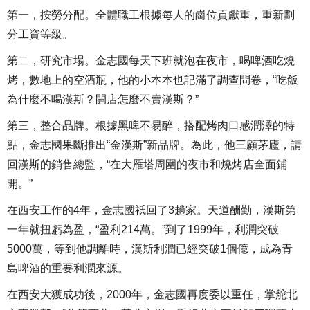
第一，按勞分配。全體職工根據每人的崗位貢獻重，重新劃
分工資等級。
第二，研究市場。金志國每天下班就泡在夜市，喝啤酒吃燒
烤，數地上的空酒瓶，他的小本本也記滿了調查問卷，“吃飯
為什麼不喝漢斯？開店怎麼不賣漢斯？”
第三，整合品牌。根據黑啤不易醉，搭配烤肉口感潤澤的特
點，金志國果斷推出“金漢斯”新品牌。為此，他三顧茅廬，請
回漢斯的銷售總監，“在大雁塔周圍的夜市和燒烤店全面鋪
開。”
在西安工作的4年，金志國祇回了3趟家。天道酬勤，漢斯第
一年就扭虧為盈，“盈利214萬。”到了1999年，利潤突破
5000萬，等到他調離時，漢斯利潤已經突破1個億，成為青
島啤酒的重要利潤來源。
在西安大獲成功後，2000年，金志國再度委以重任，掌舵北