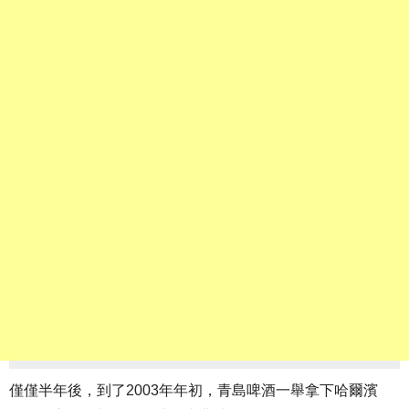
僅僅半年後，到了2003年年初，青島啤酒一舉拿下哈爾濱