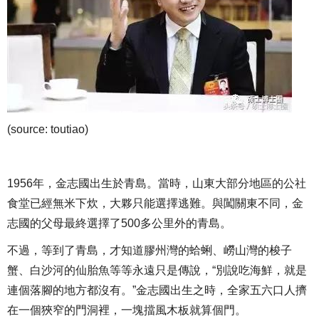
(source: toutiao)
1956年，金志國出生於青島。當時，山東大部分地區的公社
食堂已經無米下炊，大夥只能選擇逃難。與闖關東不同，金
志國的父母最終選擇了500多公里外的青島。
不過，等到了青島，才知道膠州灣的蛤蜊、嶗山灣的梭子
蟹、白沙河的仙胎魚等等永遠只是傳說，“別說吃海鮮，就是
連個落腳的地方都沒有。”金志國出生之時，全家五六口人擠
在一個狹窄的門洞裡，一塊擋風木板就算個門。