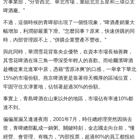
方事業部，“分管西北、華北市場，重組北京五星和三環亞太
啤酒廠。”
不過，這個時候的青啤卻出現了一個怪現象，“啤酒產銷量大
幅增加，利潤卻嚴重下滑。”怎麼回事？原來，快速併購的同
時，內部管理跟不上，“併購企業豐產不豐收。”
與此同時，華潤雪花背靠央企優勢，在資本市場長袖善舞，
其雪花啤酒在珠三角一帶深受年輕人的喜歡。而哈爾濱啤酒
趁機從東北進軍中原，憑藉“雪原冰爽”的口感，一舉拿下華北
15%的市場份額。燕京啤酒更是靠著得天獨厚的區域位置，
牢固守住京津要地，佔領著超過30%的份額。
事實上，青島啤酒在山東以外的地區，市場佔有率連10%都
達不到。
偏偏屋漏又逢連夜雨，2001年7月，時任總經理突然因病去
世，青啤總部亂成一鍋粥。關鍵時刻，金志國走向台前，“懂
經營、會管理、有魄力，”內部投票，超過80%的員工都投給