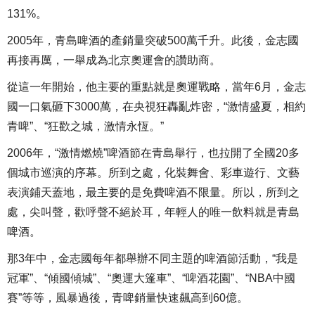
131%。
2005年，青島啤酒的產銷量突破500萬千升。此後，金志國
再接再厲，一舉成為北京奧運會的讚助商。
從這一年開始，他主要的重點就是奧運戰略，當年6月，金志
國一口氣砸下3000萬，在央視狂轟亂炸密，“激情盛夏，相約
青啤”、“狂歡之城，激情永恆。”
2006年，“激情燃燒”啤酒節在青島舉行，也拉開了全國20多
個城市巡演的序幕。所到之處，化裝舞會、彩車遊行、文藝
表演鋪天蓋地，最主要的是免費啤酒不限量。所以，所到之
處，尖叫聲，歡呼聲不絕於耳，年輕人的唯一飲料就是青島
啤酒。
那3年中，金志國每年都舉辦不同主題的啤酒節活動，“我是
冠軍”、“傾國傾城”、“奧運大篷車”、“啤酒花園”、“NBA中國
賽”等等，風暴過後，青啤銷量快速飆高到60億。