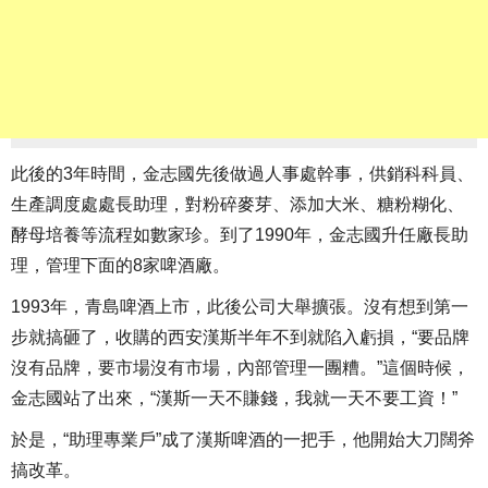
此後的3年時間，金志國先後做過人事處幹事，供銷科科員、
生產調度處處長助理，對粉碎麥芽、添加大米、糖粉糊化、
酵母培養等流程如數家珍。到了1990年，金志國升任廠長助
理，管理下面的8家啤酒廠。
1993年，青島啤酒上市，此後公司大舉擴張。沒有想到第一
步就搞砸了，收購的西安漢斯半年不到就陷入虧損，“要品牌
沒有品牌，要市場沒有市場，內部管理一團糟。”這個時候，
金志國站了出來，“漢斯一天不賺錢，我就一天不要工資！”
於是，“助理專業戶”成了漢斯啤酒的一把手，他開始大刀闊斧
搞改革。