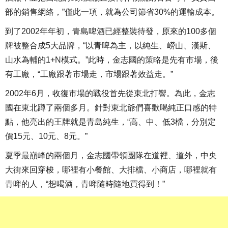
部的銷售網絡，”僅此一項，就為公司節省30%的運輸成本。
到了2002年年初，青島啤酒已經整裝待發，原來的100多個
牌被整合成5大品牌，“以青啤為主，以純生、嶗山、漢斯、
山水為輔的1+N模式。”此時，金志國的策略是先有市場，後
有工廠，“工廠跟著市場走，市場跟著效益走。”
2002年6月，收復市場的戰役首先從東北打響。為此，金志
國在東北蹲了兩個多月。針對東北爺們喜歡喝純正口感的特
點，他亮出的王牌就是青島純生，“高、中、低3檔，分別定
價15元、10元、8元。”
夏季最巔峰的兩個月，金志國帶領團隊在道裡、道外，中央
大街來回穿梭，哪裡有小餐館、大排檔、小商店，哪裡就有
青啤的人，“想喝酒，青啤隨時隨地買得到！”