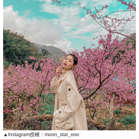
▲Instagram授權：moon_star_ooo