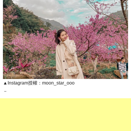
▲Instagram授權：moon_star_ooo
－