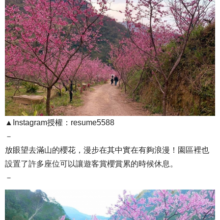
▲Instagram授權：resume5588
－
放眼望去滿山的櫻花，漫步在其中實在有夠浪漫！園區裡也
設置了許多座位可以讓遊客賞櫻賞累的時候休息。
－