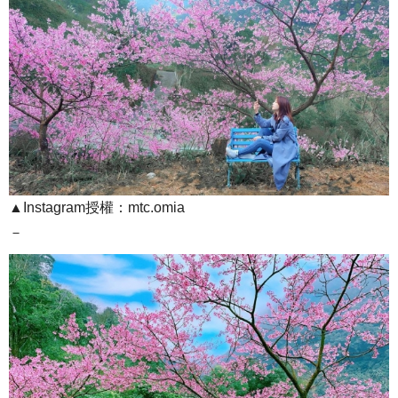
▲Instagram授權：mtc.omia
－