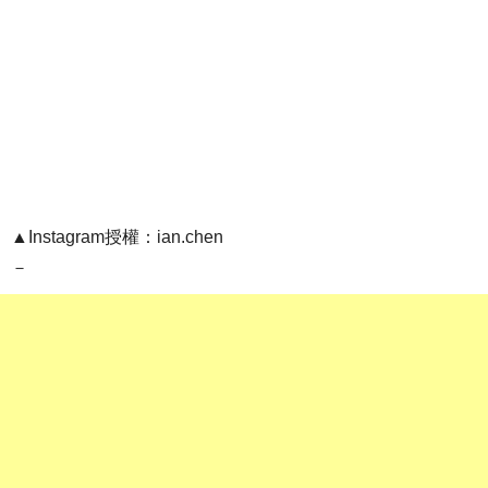
▲Instagram授權：ian.chen
－