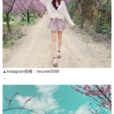
▲Instagram授權：resume5588
－