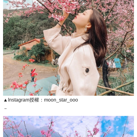
▲Instagram授權：moon_star_ooo
－