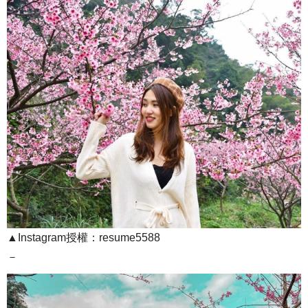
▲Instagram授權：resume5588
－