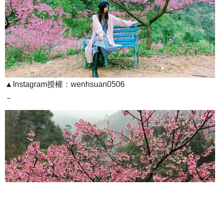
▲Instagram授權：wenhsuan0506
－