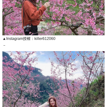
▲Instagram授權：killer612060
－