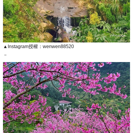
▲Instagram授權：wenwen88520
－