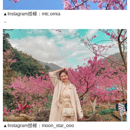
▲Instagram授權：mtc.omia
－
▲Instagram授權：moon_star_ooo