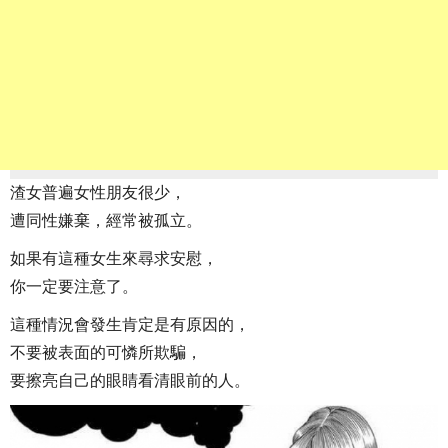
渣女普遍女性朋友很少，
遭同性嫌棄，經常被孤立。
如果有這種女生來尋求安慰，
你一定要注意了。
這種情況會發生肯定是有原因的，
不要被表面的可憐所欺騙，
要擦亮自己的眼睛看清眼前的人。