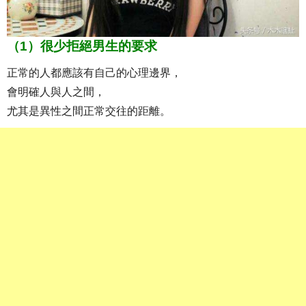
（1）很少拒絕男生的要求
正常的人都應該有自己的心理邊界，
會明確人與人之間，
尤其是異性之間正常交往的距離。