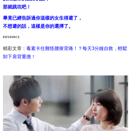
那就跳坑吧！
畢竟已經告訴過你這樣的女生得避了，
不想避的話，這樣是你的選擇了。
REFERENCE:
精彩文章：
毒素卡住難怪腰痠背痛！？每天3分鐘自救，輕鬆
卸下肩背重擔！