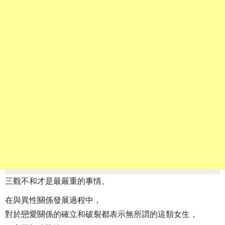
三觀不和才是最嚴重的事情。
在與異性關係發展過程中，
對於戀愛關係的確立和破裂都表示無所謂的這類女生，