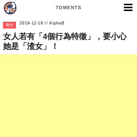
TOMENTS
AlphaB
兩性
女人若有「4個行為特徵」，要小心
她是「渣女」！