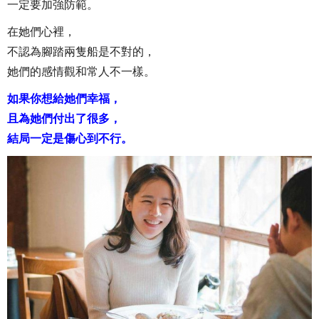
一定要加強防範。
在她們心裡，
不認為腳踏兩隻船是不對的，
她們的感情觀和常人不一樣。
如果你想給她們幸福，
且為她們付出了很多，
結局一定是傷心到不行。