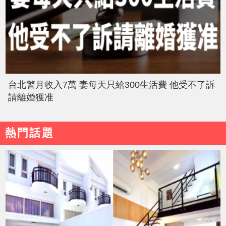
台北警月收入7萬 妻每天只給300生活費 他受不了訴
請離婚獲准
熱門話題