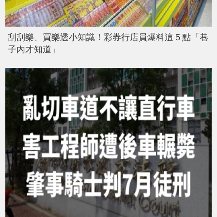
刮刮樂、買樂透小知識！彩券行店員爆料這５點「巷
子內才知道」