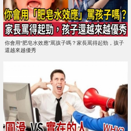
你會用“肥皂水效應”罵孩子嗎？家長罵得起勁，孩子
還越來越優秀