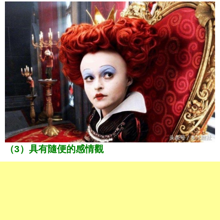
（3）具有隨便的感情觀