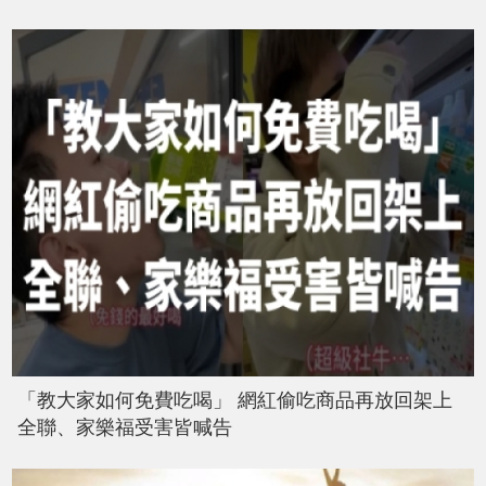
「教大家如何免費吃喝」 網紅偷吃商品再放回架上
全聯、家樂福受害皆喊告