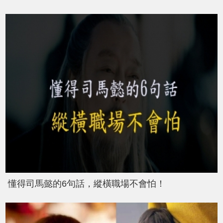
懂得司馬懿的6句話，縱橫職場不會怕！