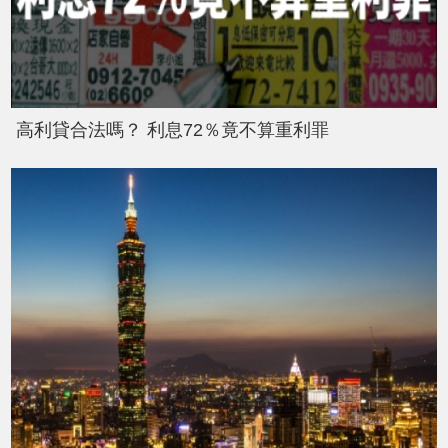
高利貸合法嗎？ 利息72％竟不算重利罪