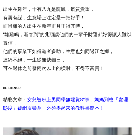
出生在雞年，十有八九是龍鳳，氣質貴重，
有勇有謀，生意場上注定是一把好手！
而肖雞的人出生在新年正月正得其時，
“雄雞鳴，新春到”的兆頭讓他們的一輩子財運都好得讓人難以
置信，
他們的事業正如得道者多助，生意也如同過江之鯽，
連綿不絕，一生從無缺錢日，
可在退休之前發兩次以上的橫財，不得不富貴！
REFERENCE:
精彩文章：
女兒被班上男同學無端賞8*掌，媽媽到校「處理
態度」被網友譽為：必須學起來的教科書範本！