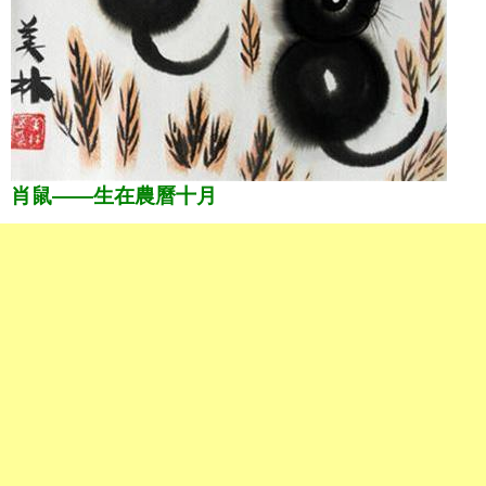
肖鼠——生在農曆十月