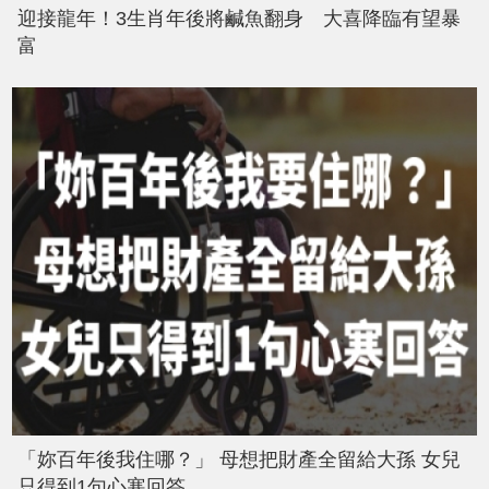
迎接龍年！3生肖年後將鹹魚翻身 大喜降臨有望暴
富
「妳百年後我住哪？」 母想把財產全留給大孫 女兒
只得到1句心寒回答